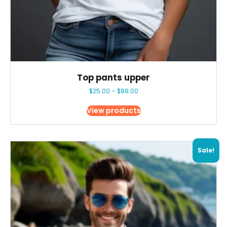
Top pants upper
Price
$
25.00
–
$
89.00
range:
$25.00
View products
through
$89.00
Sale!