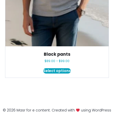
Black pants
Price
$
89.00
–
$
99.00
range:
This
$89.00
Select options
product
through
has
$99.00
multiple
variants.
The
options
may
© 2026 Masr for e content. Created with
using WordPress
be