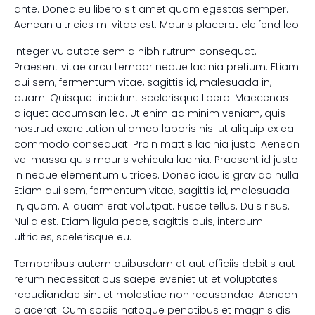
ante. Donec eu libero sit amet quam egestas semper.
Aenean ultricies mi vitae est. Mauris placerat eleifend leo.
Integer vulputate sem a nibh rutrum consequat.
Praesent vitae arcu tempor neque lacinia pretium. Etiam
dui sem, fermentum vitae, sagittis id, malesuada in,
quam. Quisque tincidunt scelerisque libero. Maecenas
aliquet accumsan leo. Ut enim ad minim veniam, quis
nostrud exercitation ullamco laboris nisi ut aliquip ex ea
commodo consequat. Proin mattis lacinia justo. Aenean
vel massa quis mauris vehicula lacinia. Praesent id justo
in neque elementum ultrices. Donec iaculis gravida nulla.
Etiam dui sem, fermentum vitae, sagittis id, malesuada
in, quam. Aliquam erat volutpat. Fusce tellus. Duis risus.
Nulla est. Etiam ligula pede, sagittis quis, interdum
ultricies, scelerisque eu.
Temporibus autem quibusdam et aut officiis debitis aut
rerum necessitatibus saepe eveniet ut et voluptates
repudiandae sint et molestiae non recusandae. Aenean
placerat. Cum sociis natoque penatibus et magnis dis