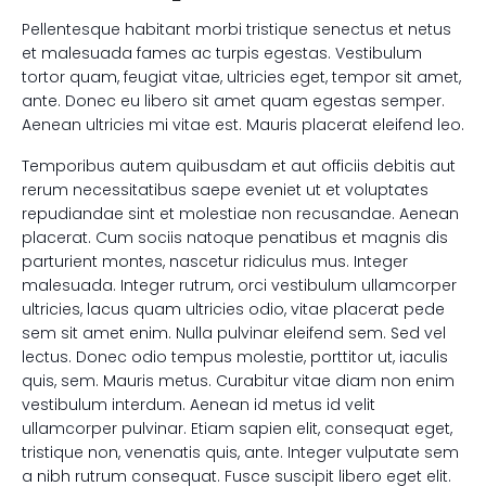
Pellentesque habitant morbi tristique senectus et netus
et malesuada fames ac turpis egestas. Vestibulum
tortor quam, feugiat vitae, ultricies eget, tempor sit amet,
ante. Donec eu libero sit amet quam egestas semper.
Aenean ultricies mi vitae est. Mauris placerat eleifend leo.
Temporibus autem quibusdam et aut officiis debitis aut
rerum necessitatibus saepe eveniet ut et voluptates
repudiandae sint et molestiae non recusandae. Aenean
placerat. Cum sociis natoque penatibus et magnis dis
parturient montes, nascetur ridiculus mus. Integer
malesuada. Integer rutrum, orci vestibulum ullamcorper
ultricies, lacus quam ultricies odio, vitae placerat pede
sem sit amet enim. Nulla pulvinar eleifend sem. Sed vel
lectus. Donec odio tempus molestie, porttitor ut, iaculis
quis, sem. Mauris metus. Curabitur vitae diam non enim
vestibulum interdum. Aenean id metus id velit
ullamcorper pulvinar. Etiam sapien elit, consequat eget,
tristique non, venenatis quis, ante. Integer vulputate sem
a nibh rutrum consequat. Fusce suscipit libero eget elit.