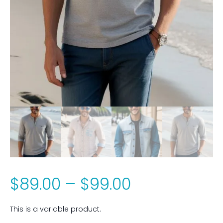
Price
$
89.00
–
$
99.00
range:
This is a variable product.