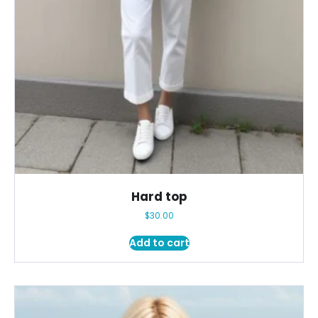
Hard top
$
30.00
Add to cart