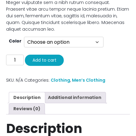
Nteger vulputate sem a nibh rutrum consequat.
$89.00
Praesent vitae arcu tempor neque lacinia pretium. Etiam
dui sem, fermentum vitae, sagittis id, malesuada in,
through
quam. Quisque tincidunt scelerisque libero. Maecenas
aliquet accumsan leo.
$99.00
Color
Black
Add to cart
pants
quantity
SKU:
N/A
Categories:
Clothing
,
Men’s Clothing
Description
Additional information
Reviews (0)
Description